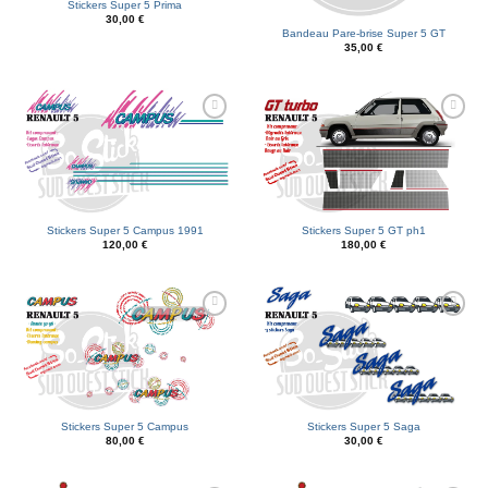
Stickers Super 5 Prima
30,00
€
Bandeau Pare-brise Super 5 GT
35,00
€
Ajouter
Ajouter
à la liste
à la liste
d’envies
d’envies
Stickers Super 5 Campus 1991
Stickers Super 5 GT ph1
120,00
€
180,00
€
Ajouter
Ajouter
à la liste
à la liste
d’envies
d’envies
Stickers Super 5 Campus
Stickers Super 5 Saga
80,00
€
30,00
€