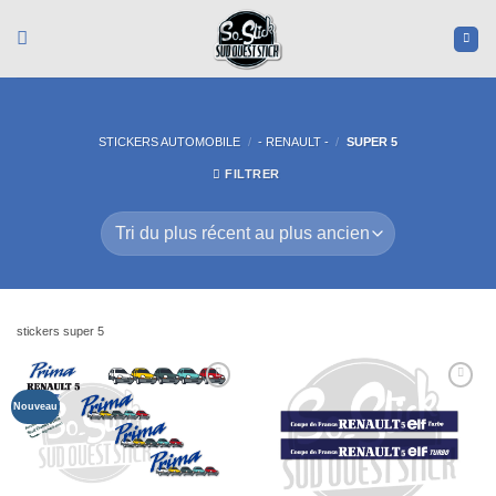
Passer
au
contenu
STICKERS AUTOMOBILE
/
- RENAULT -
/
SUPER 5
FILTRER
stickers super 5
Ajouter
Ajouter
Nouveau
à la liste
à la liste
d’envies
d’envies