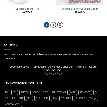
Stickers Super 5 Tiga
Stickers Super 5 Coup De Coeur
120,00
€
180,00
€
1
2
SO_STICK
Sud Ouest Stick, le site de référence pour tous les passionnés d'automobiles
anciennes.
- Décoration vinyle - Reproduction de kits déco originaux - Projet sur mesure -
REGROUPEMENT PAR TYPE
104
405
AUSTIN
CLIO
COX
LUNETTE AR
MINI
PEUGEOT
R4
R5
R9
R11
R12
R15
R17
R18
RENAULT
SUPER 5
Twingo
VOLKSWAGEN