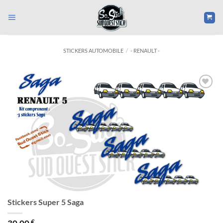
Passer
au
contenu
STICKERS AUTOMOBILE
/
- RENAULT -
Ajouter
à la liste
d’envies
Stickers Super 5 Saga
€