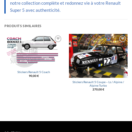
notre collection complète et redonnez vie à votre Renault
Super 5 avec authenticité.
PRODUITS SIMILAIRES
Ajouter
Ajouter
à la
à la
liste
liste
d’envies
d’envies
Stickers Renault 5 Coach
90,00
€
Stickers Renault 5 Coupe – Ls / Alpine /
Alpine Turbo
270,00
€