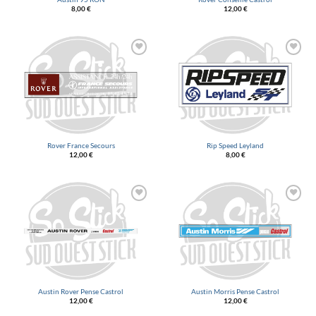
8,00
€
12,00
€
Ajouter
Ajouter
à la
à la
liste
liste
d’envies
d’envies
Rover France Secours
Rip Speed Leyland
12,00
€
8,00
€
Ajouter
Ajouter
à la
à la
liste
liste
d’envies
d’envies
Austin Rover Pense Castrol
Austin Morris Pense Castrol
12,00
€
12,00
€