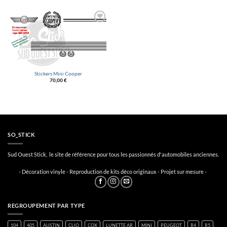
Ajouter
à la
liste
d’envies
Stickers Mini Cooper
70,00
€
SO_STICK
Sud Ouest Stick, le site de référence pour tous les passionnés d'automobiles anciennes.
- Décoration vinyle - Reproduction de kits déco originaux - Projet sur mesure -
REGROUPEMENT PAR TYPE
104
405
AUSTIN
CLIO
COX
LUNETTE AR
MINI
PEUGEOT
R4
R5