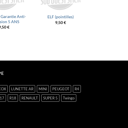
Garantie Anti-
ELF (pointilles)
Renault Elf F
sion 5 ANS
9,50
€
9,50
€
9,50
€
PE
COX
LUNETTE AR
MINI
PEUGEOT
R4
17
R18
RENAULT
SUPER 5
Twingo