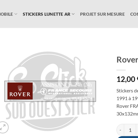
OBILE
STICKERS LUNETTE AR
PROJET SUR MESURE
CO
Rover
Ajouter
12,00
à la
liste
d’envies
Stickers d
1991 à 1
Rover F
30x132m
quantité d