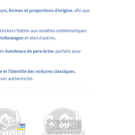
urs, formes et proportions d’origine
, afin que
 stickers fidèles aux modèles emblématiques
 Volkswagen
et bien d’autres.
des
bandeaux de pare-brise
, parfaits pour
 et l’identité des voitures classiques
.
vec authenticité.
Ajouter
Ajouter
à la liste
à la liste
à
d’envies
d’envies
d