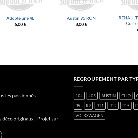
RENAULT 
Adopte une 4L
Austin 95 RON
Corro
6,00
€
8,00
€
REGROUPEMENT PAR TY
ous les passionnés
104
405
AUSTIN
CLIO
R5
R9
R11
R12
R15
R
VOLKSWAGEN
s déco originaux - Projet sur