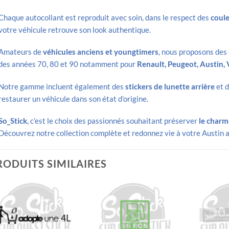
Chaque autocollant est reproduit avec soin, dans le respect des
coule
votre véhicule retrouve son look authentique.
Amateurs de
véhicules anciens et youngtimers
, nous proposons des
des années 70, 80 et 90 notamment pour
Renault, Peugeot, Austin,
Notre gamme incluent également des
stickers de lunette arrière
et 
restaurer un véhicule dans son état d’origine.
So_Stick
, c’est le choix des passionnés souhaitant préserver
le charme
Découvrez notre collection complète et redonnez vie à votre Austin a
RODUITS SIMILAIRES
Ajouter
Ajouter
à la liste
à la liste
d’envies
d’envies