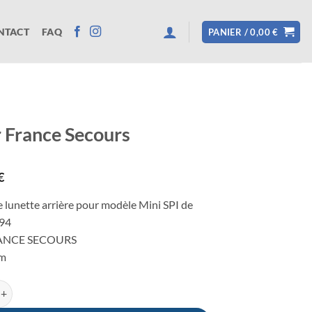
NTACT
FAQ
PANIER /
0,00
€
 France Secours
€
e lunette arrière pour modèle Mini SPI de
994
RANCE SECOURS
m
e Rover France Secours