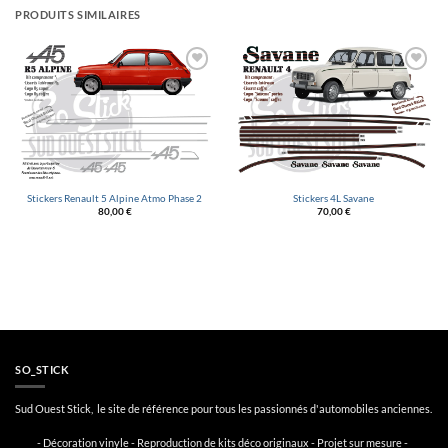
PRODUITS SIMILAIRES
Ajouter
Ajouter
à la
à la
liste
liste
d’envies
d’envies
Stickers Renault 5 Alpine Atmo Phase 2
Stickers 4L Savane
80,00
€
70,00
€
SO_STICK
Sud Ouest Stick, le site de référence pour tous les passionnés d'automobiles anciennes.
- Décoration vinyle - Reproduction de kits déco originaux - Projet sur mesure -