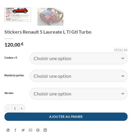
Stickers Renault 5 Laureate L Tl Gtl Turbo
120,00
€
EFFACER
Couleur r5
Nombres portes
Version
quantité de Stickers Renault 5 Laureate L Tl Gtl Turbo
AJOUTER AU PANIER