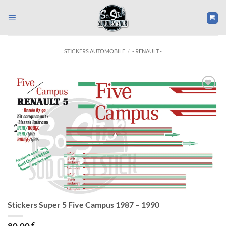
Passer
au
contenu
STICKERS AUTOMOBILE
/
- RENAULT -
Ajouter
à la liste
d’envies
Stickers Super 5 Five Campus 1987 – 1990
€