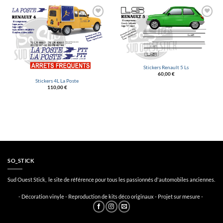
Ajouter
Ajouter
à la
à la
liste
liste
d’envies
d’envies
Stickers Renault 5 Ls
60,00
€
Stickers 4L La Poste
110,00
€
SO_STICK
Sud Ouest Stick, le site de référence pour tous les passionnés d'automobiles anciennes.
- Décoration vinyle - Reproduction de kits déco originaux - Projet sur mesure -