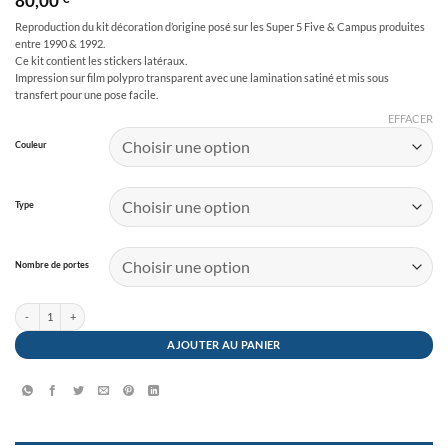
80,00
Reproduction du kit décoration d’origine posé sur les Super 5 Five & Campus produites
entre 1990 & 1992.
Ce kit contient les stickers latéraux.
Impression sur film polypro transparent avec une lamination satiné et mis sous
transfert pour une pose facile.
EFFACER
Couleur
Type
Nombre de portes
quantité de Stickers Super 5 Five Campus 1987 - 1990
AJOUTER AU PANIER